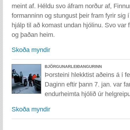
meint af. Héldu svo áfram norður af, Finnur
formanninn og stungust þeir fram fyrir sig 
hjálp til að komast undan hjólinu. Svo var f
og þaðan heim.
Skoða myndir
BJÖRGUNARLEIÐANGURINN
Þorsteini hlekktist aðeins á í f
Daginn eftir þann 7. jan. var fa
endurheimta hjólið úr helgreip
Skoða myndir