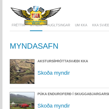
FRÉTTIR
MYNDIR
AUGLÝSINGAR
UM KKA
KKA SVÆÐ
MYNDASAFN
AKSTURSÍÞRÓTTASVÆÐI KKA
Skoða myndir
PÚKA ENDUROFERÐ Í SKUGGABJARGARSKÓ
Skoða myndir