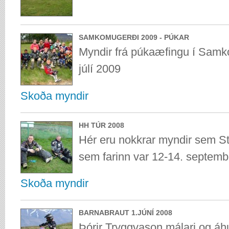
SAMKOMUGERÐI 2009 - PÚKAR
Myndir frá púkaæfingu í Samk
júlí 2009
Skoða myndir
HH TÚR 2008
Hér eru nokkrar myndir sem St
sem farinn var 12-14. septem
Skoða myndir
BARNABRAUT 1.JÚNÍ 2008
Þórir Tryggvason málari og áh