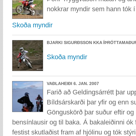
nokkrar myndir sem hann tók í
Skoða myndir
BJARKI SIGURÐSSON KKA ÍÞRÓTTAMAÐUR
Skoða myndir
VAÐLAHEIÐI 6. JAN. 2007
Farið að Geldingsárrétt þar up
Bíldsárskarði þar yfir og enn s
Gönguskörð þar suður eftir og
bensínlausir og til baka. Á bakaleiðinni ók
festist skutlaðist fram af hjólinu og tók stý